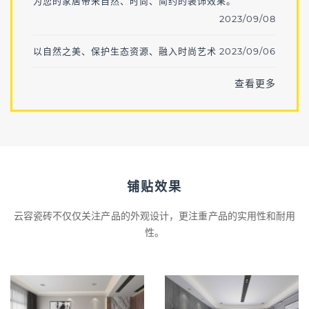
为您的家居带来自然、时尚、简约的装饰效果。
2023/09/08
以自然之美、保护生态资源、融入时尚艺术
2023/09/06
查看更多
铺贴效果
云容瓷砖不仅仅关注产品的外观设计，更注重产品的实用性和耐用
性。