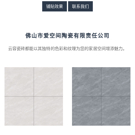
铺贴效果
联系我们
佛山市爱空间陶瓷有限责任公司
云容瓷砖都能以其独特的色彩和纹理为您的家居空间增添魅力。