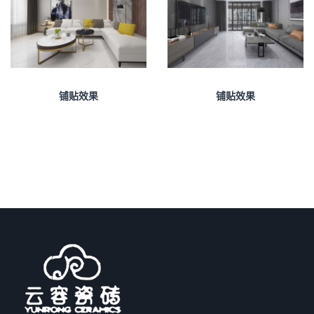
铺贴效果
铺贴效果