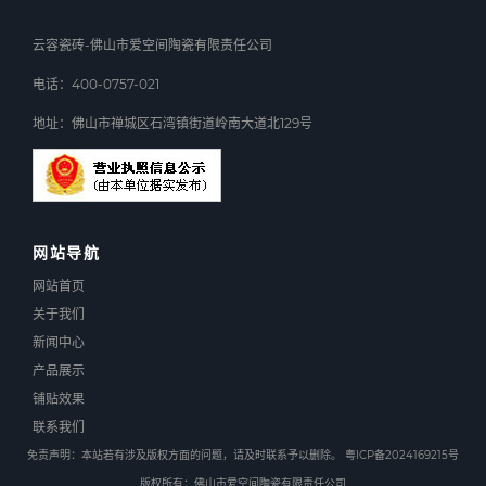
云容瓷砖-佛山市爱空间陶瓷有限责任公司
电话：400-0757-021
地址：佛山市禅城区石湾镇街道岭南大道北129号
网站导航
网站首页
关于我们
新闻中心
产品展示
铺贴效果
联系我们
免责声明：本站若有涉及版权方面的问题，请及时联系予以删除。
粤ICP备2024169215号
版权所有：佛山市爱空间陶瓷有限责任公司